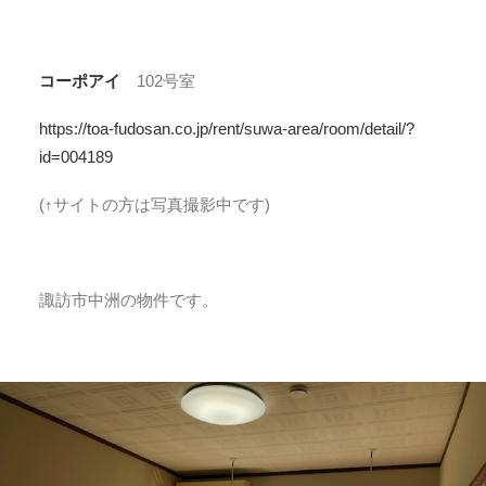
コーポアイ
102号室
https://toa-fudosan.co.jp/rent/suwa-area/room/detail/?
id=004189
(↑サイトの方は写真撮影中です)
諏訪市中洲の物件です。