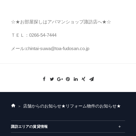
☆★お部屋探しはアパマンショップ諏訪店へ★☆
ＴＥＬ：0266-54-7444
メール:chintai-suwa@toa-fudosan.co.jp
店舗からのお知らせ
★リフォーム物件のお知らせ★
ホ
ー
ム
諏訪エリアの賃貸情報