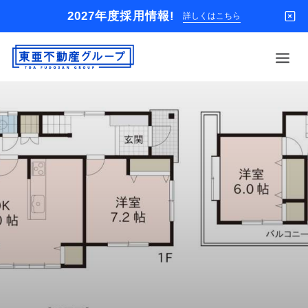
2027年度採用情報!
詳しくはこちら
借りる
買う
店舗
オーナー様
入居者様専用
解約のお申込み
企業情報
お問い合わせ