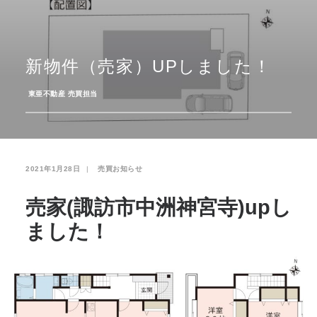
お気に入り
閲覧履歴
新物件（売家）UPしました！
­
東亜不動産 売買担当
2021年1月28日
|
­
売買お知らせ
売家(諏訪市中洲神宮寺)upし
ました！