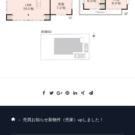
売買お知らせ
新物件（売家）upしました！
ホ
ー
ム