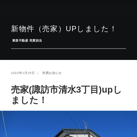
お気に入り
閲覧履歴
新物件（売家）UPしました！
­
東亜不動産 売買担当
2022年1月19日
|
­
売買お知らせ
売家(諏訪市清水3丁目)upし
ました！