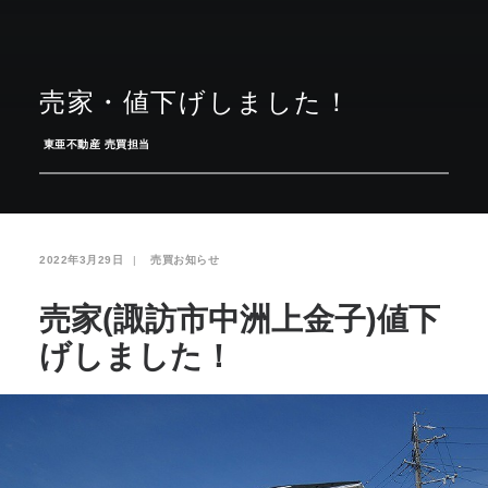
お気に入り
閲覧履歴
売家・値下げしました！
­
東亜不動産 売買担当
2022年3月29日
|
­
売買お知らせ
売家(諏訪市中洲上金子)値下
げしました！