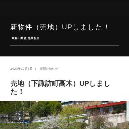
お気に入り
閲覧履歴
新物件（売地）UPしました！
­
東亜不動産 売買担当
2023年10月9日
|
­
売買お知らせ
売地（下諏訪町高木）UPしまし
た！