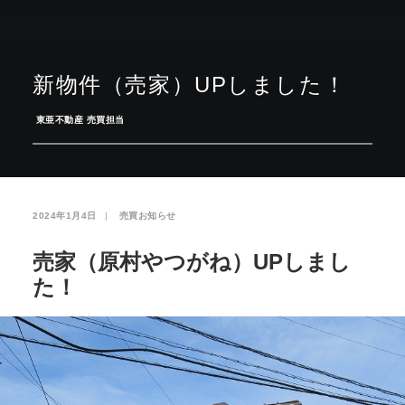
お気に入り
閲覧履歴
新物件（売家）UPしました！
­
東亜不動産 売買担当
2024年1月4日
|
­
売買お知らせ
売家（原村やつがね）UPしまし
た！