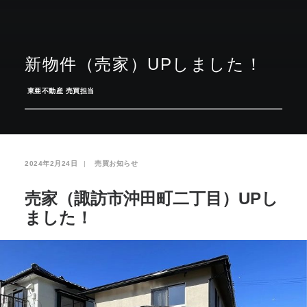
お気に入り
閲覧履歴
新物件（売家）UPしました！
­
東亜不動産 売買担当
2024年2月24日
|
­
売買お知らせ
売家（諏訪市沖田町二丁目）UPし
ました！