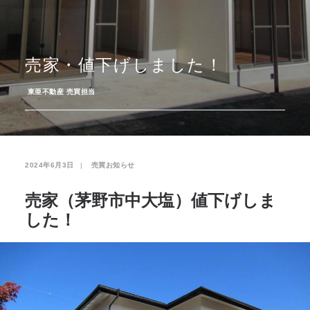
お気に入り
閲覧履歴
売家・値下げしました！
­
東亜不動産 売買担当
2024年6月3日
|
­
売買お知らせ
売家（茅野市中大塩）値下げしま
した！