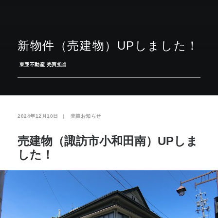
お気に入り
閲覧履歴
新物件（売建物）UPしました！
­
東亜不動産 売買担当
2024年12月10日
|
­
売買お知らせ
売建物（諏訪市小和田南）UPしま
した！