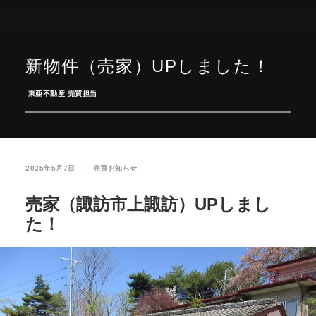
お気に入り
閲覧履歴
新物件（売家）UPしました！
­
東亜不動産 売買担当
2025年5月7日
|
­
売買お知らせ
売家（諏訪市上諏訪）UPしまし
た！