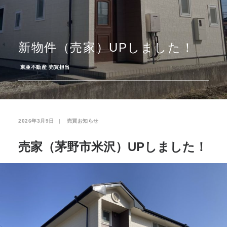
お気に入り
閲覧履歴
新物件（売家）UPしました！
­
東亜不動産 売買担当
2026年3月9日
|
­
売買お知らせ
売家（茅野市米沢）UPしました！