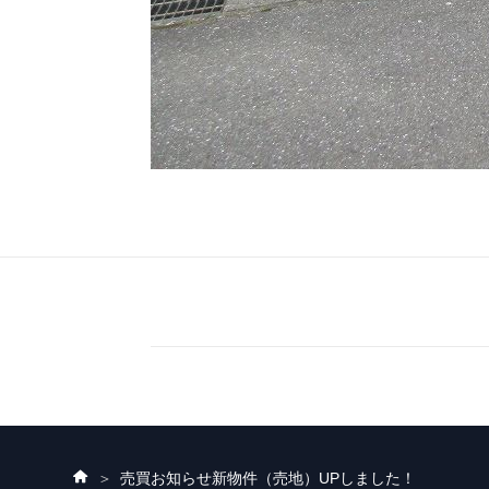
ホ
売買お知らせ
新物件（売地）UPしました！