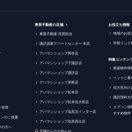
東亜不動産の店舗
お役立ち情報
地域のお役
東亜不動産 売買担当
学校リンク
諏訪貸家アパートセンター 本店
す
アパマンショップ岡谷店
特集コンテン
アパマンショップ下諏訪店
新築物件情
アパマンショップ諏訪店
ペットと暮
アパマンショップ茅野店
信大生向け
アパマンショップ松本店
諏訪理科大
アパマンショップ松本信大前店
エプソン情
ン管理
アパマンショップ塩尻北インター店
すすめ物件
ションのご提案
アパマンショップ塩尻高出店
中の方へ
店舗からのお知らせ