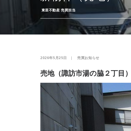
­
東亜不動産 売買担当
2026年5月25日
|
­
売買お知らせ
売地（諏訪市湯の脇２丁目）