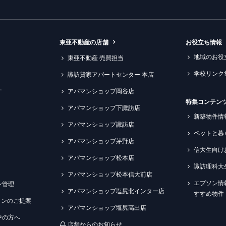
東亜不動産の店舗
お役立ち情報
地域のお役
東亜不動産 売買担当
学校リンク
諏訪貸家アパートセンター 本店
す
アパマンショップ岡谷店
特集コンテン
アパマンショップ下諏訪店
新築物件情
アパマンショップ諏訪店
ペットと暮
アパマンショップ茅野店
信大生向け
アパマンショップ松本店
諏訪理科大
アパマンショップ松本信大前店
エプソン情
ン管理
アパマンショップ塩尻北インター店
すすめ物件
ションのご提案
アパマンショップ塩尻高出店
中の方へ
店舗からのお知らせ