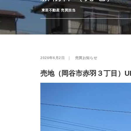
­
東亜不動産 売買担当
2026年6月2日
|
­
売買お知らせ
売地（岡谷市赤羽３丁目）U