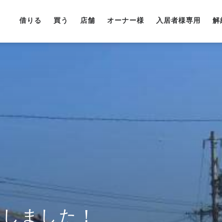
借りる
買う
店舗
オーナー様
入居者様専用
解
Pしました！