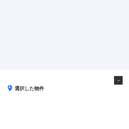
選択した物件
表示
問合せ
ホ
賃貸
諏訪エリアの賃貸情報