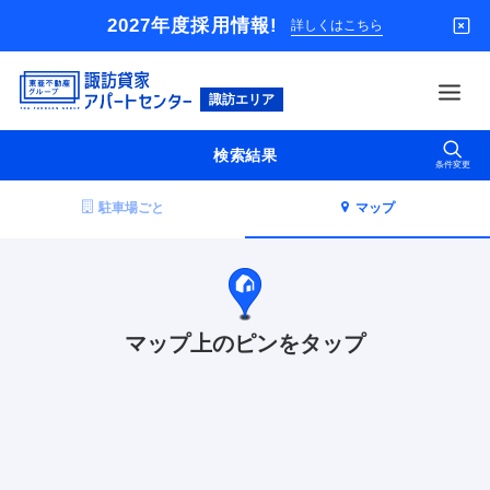
2027年度採用情報!
詳しくはこちら
東
亜
不
検索結果
動
条件変更
借りる
産
グ
駐車場ごと
マップ
買う
ル
ー
店舗
プ
オーナー様
入居者様専用
マップ上のピンを
タップ
解約のお申込み
企業情報
お問い合わせ