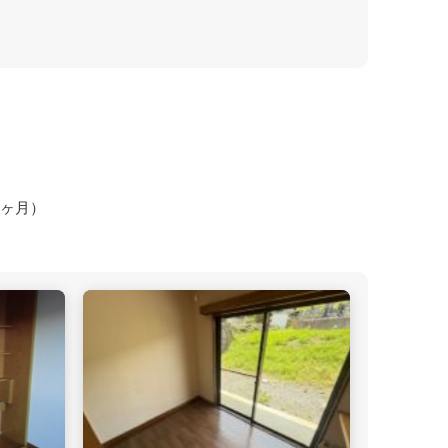
1ヶ月
）