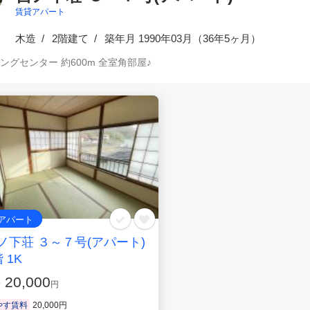
賃貸アパート
木造
2階建て
築
年月 1990年03月（
36年5ヶ月
）
ングセンター 約600m 全室角部屋♪
アパート
ノ下荘 ３～７号(アパート)
 1K
20,000
賃
円
やす賃料
20,000円