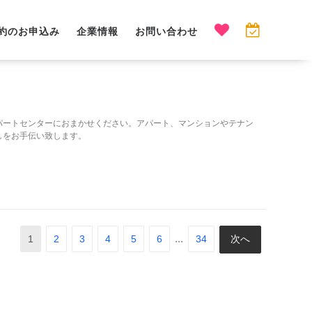
約のお申込み
企業情報
お問い合わせ
パートセンターにおまかせください。アパート、マンションやテナン
しをお手伝い致します。
...
1
2
3
4
5
6
34
次へ