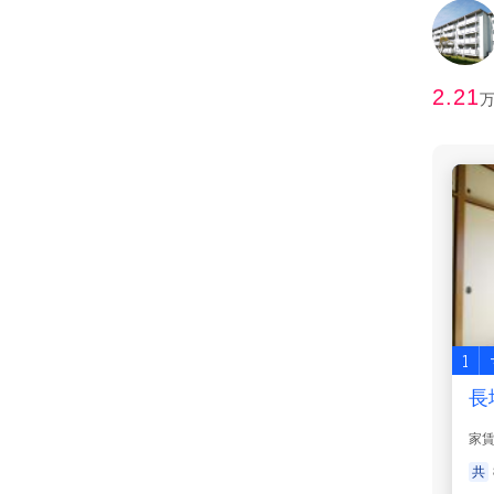
2.21
1
長
家
共