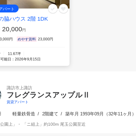
アパート
の脇ハウス 2階 1DK
20,000
賃
円
3,000円
めやす賃料
23,000円
㎡
11.67坪
可能日：2026年9月15日
諏訪市上諏訪
フレグランスアップルⅡ
賃貸アパート
円
軽量鉄骨造
2階建て
築
年月 1993年09月（
32年11ヶ月
公園上」・ 「ニ組上」約100m 尾玉公園至近