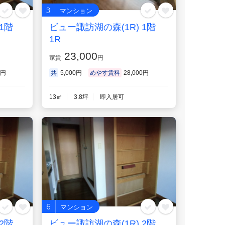
3
マンション
1階
ビュー諏訪湖の森(1R) 1階
1R
23,000
家賃
円
0円
共
5,000円
めやす賃料
28,000円
13㎡
3.8坪
即入居可
6
マンション
2階
ビュー諏訪湖の森(1R) 2階