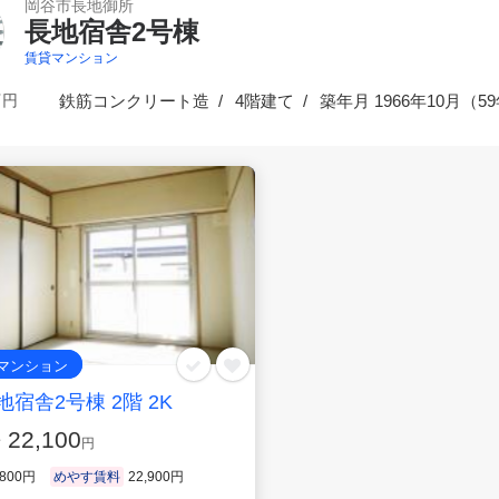
岡谷市長地御所
長地宿舎2号棟
賃貸マンション
万円
鉄筋コンクリート造
4階建て
築
年月 1966年10月（
5
マンション
地宿舎2号棟 2階 2K
22,100
賃
円
800円
めやす賃料
22,900円