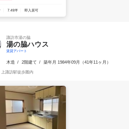
㎡
7.49坪
即入居可
諏訪市湯の脇
湯の脇ハウス
賃貸アパート
木造
2階建て
築
年月 1984年09月（
41年11ヶ月
）
 上諏訪駅徒歩圏内