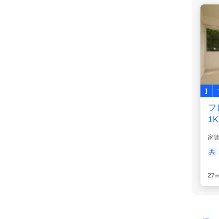
1
フ
1K
家
共
27