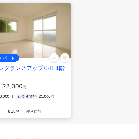
アパート
レグランスアップルⅡ 1階
22,000
賃
円
3,000円
めやす賃料
25,000円
㎡
8.18坪
即入居可