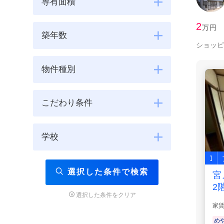
専有面積
2
万円
築年数
ショッピ
物件種別
こだわり条件
学校
1
選択した条件で検索
宮
2階
選択した条件をクリア
家
め