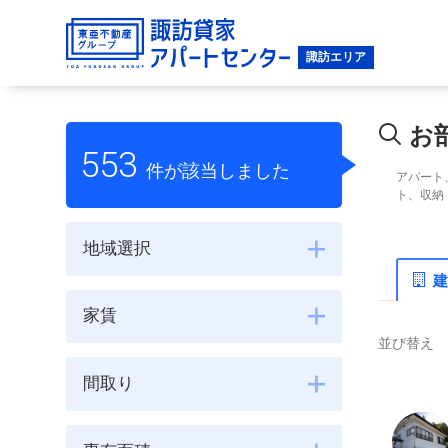
お
553
件が該当しました
アパート
ト、収納
地域選択
建
家賃
並び替え
間取り