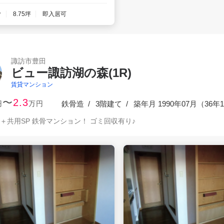
㎡
8.75坪
即入居可
諏訪市豊田
ビュー諏訪湖の森(1R)
賃貸マンション
〜
2.3
円
万円
鉄骨造
3階建て
築
年月 1990年07月（
36年
9戸＋共用SP 鉄骨マンション！ ゴミ回収有り♪