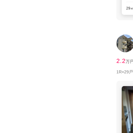
29
2.2
万
1R×2