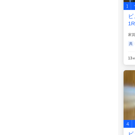
1
ビ
1R
家
共
13
4
ビ