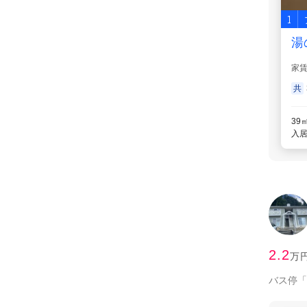
1
湯
家
共
39
入居
2.2
万
バス停「