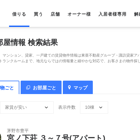
借りる
買う
店舗
オーナー様
入居者様専用
解
部屋情報 検索結果
、マンション、貸家、一戸建ての賃貸物件情報は東亜不動産グループ・諏訪貸家ア
トランクルームまで、地元ならではの情報量と細やかな対応で、お客さまの物件探
物ごと
お部屋ごと
マップ
表示件数
茅野市豊平
宮ノ下荘 ３～７号(アパート)