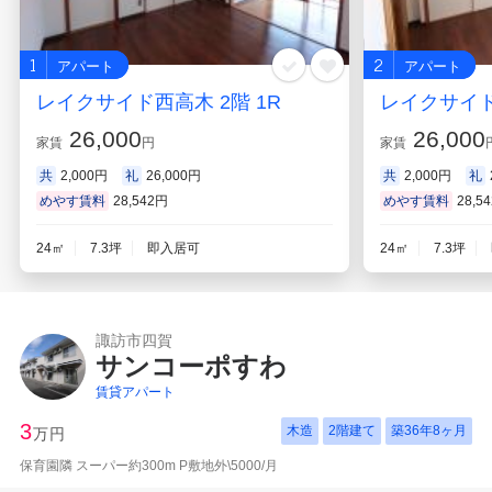
1
2
アパート
アパート
レイクサイド西高木 2階 1R
レイクサイド
26,000
26,000
家賃
円
家賃
共
2,000円
礼
26,000円
共
2,000円
礼
めやす賃料
28,542円
めやす賃料
28,5
24㎡
7.3坪
即入居可
24㎡
7.3坪
諏訪市四賀
サンコーポすわ
賃貸アパート
3
木造
2階建て
築
36年8ヶ月
万円
保育園隣 スーパー約300m P敷地外\5000/月