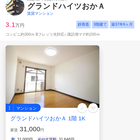
グランドハイツおかＡ
賃貸マンション
3.1
鉄骨造
3階建て
築
37年6ヶ月
万円
コンビニ約300ｍ Bフレッツ光対応♪ 諏訪湖マデ約200ｍ
1
マンション
グランドハイツおかＡ 1階 1K
31,000
家賃
円
敷
31,000円
めやす賃料
31,646円