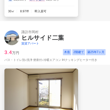
30㎡
8.97坪
即入居可
諏訪市岡村
ヒルサイド二葉
賃貸アパート
3.4
木造
2階建て
築
25年7ヶ月
万円
バス・トイレ別♪洗浄 便座付♪冷暖エアコン IHクッキングヒーター付き