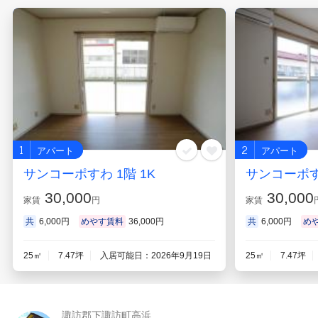
1
2
アパート
アパート
サンコーポすわ 1階 1K
サンコーポすわ
30,000
30,000
家賃
円
家賃
共
6,000円
めやす賃料
36,000円
共
6,000円
め
25㎡
7.47坪
入居可能日：2026年9月19日
25㎡
7.47坪
諏訪郡下諏訪町高浜