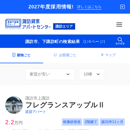
2027年度採用情報!
詳しくはこちら
東
亜
不
(1/4ページ)
諏訪市、下諏訪町の検索結果
動
条件変更
借りる
産
グ
建物ごと
お部屋ごと
マップ
買う
ル
ー
店舗
プ
オーナー様
入居者様専用
諏訪市上諏訪
解約のお申込み
フレグランスアップルⅡ
企業情報
賃貸アパート
お問い合わせ
2.2
軽量鉄骨造
2階建て
築
32年11ヶ月
万円