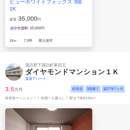
ビューホワイトフォックス 3階
1K
35,000
家賃
円
めやす賃料
35,000円
24㎡
7.3坪
即入居可
諏訪郡下諏訪町東四王
ダイヤモンドマンション１Ｋ
賃貸アパート
3.5
鉄骨造
3階建て
築
37年7ヶ月
万円
鉄骨造マンション！！ 快適一人暮らし！ 駅まで約610m☆