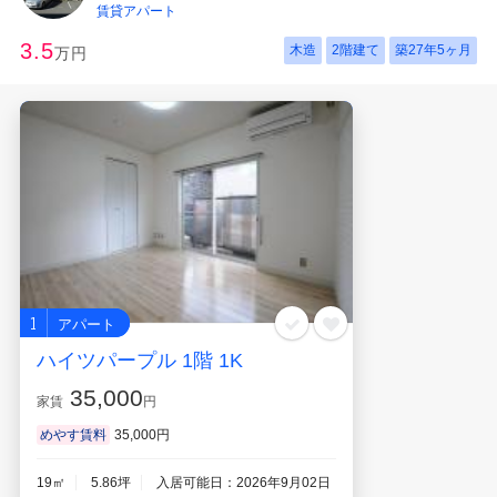
賃貸アパート
3.5
木造
2階建て
築
27年5ヶ月
万円
1
アパート
ハイツパープル 1階 1K
35,000
家賃
円
めやす賃料
35,000円
19㎡
5.86坪
入居可能日：2026年9月02日