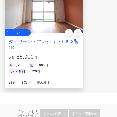
1
アパート
ダイヤモンドマンション１Ｋ 3階
1K
35,000
家賃
円
共
1,500円
敷
35,000円
めやす賃料
37,229円
28㎡
8.39坪
即入居可
チェックした
まとめて表示
まとめて問合せ
0
件の物件を