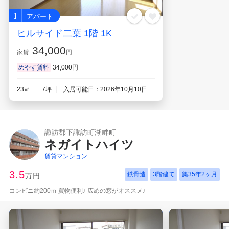
1
アパート
ヒルサイド二葉 1階 1K
34,000
家賃
円
めやす賃料
34,000円
23㎡
7坪
入居可能日：2026年10月10日
諏訪郡下諏訪町湖畔町
ネガイトハイツ
賃貸マンション
3.5
鉄骨造
3階建て
築
35年2ヶ月
万円
コンビニ約200ｍ 買物便利♪ 広めの窓がオススメ♪