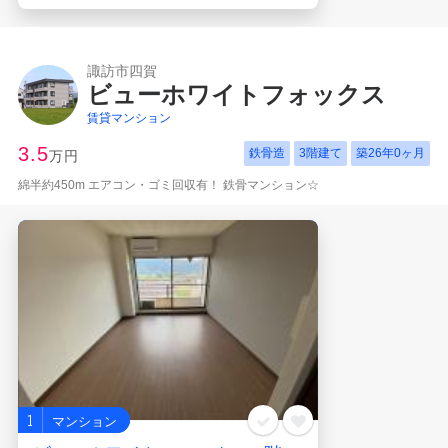
諏訪市四賀
ビューホワイトフォックス
賃貸マンション
3.5
鉄骨造
3階建て
築
26年0ヶ月
万円
綿半約450m エアコン・ゴミ回収有！ 鉄骨マンション☆
1
マンション