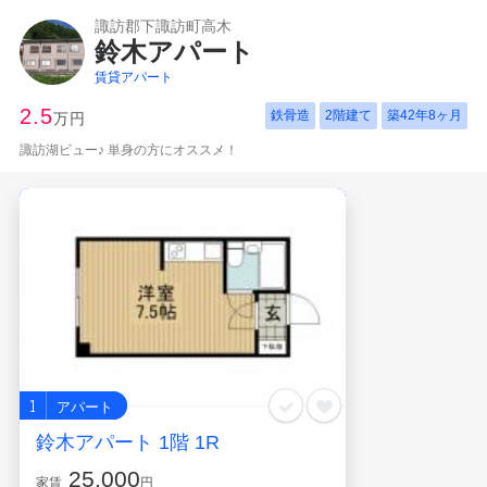
諏訪郡下諏訪町高木
鈴木アパート
賃貸アパート
2.5
鉄骨造
2階建て
築
42年8ヶ月
万円
諏訪湖ビュー♪ 単身の方にオススメ！
1
アパート
鈴木アパート 1階 1R
25,000
家賃
円