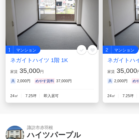
1
2
マンション
マンション
ネガイトハイツ 1階 1K
ネガイトハイツ
35,000
35,000
家賃
円
家賃
共
2,000円
めやす賃料
37,000円
共
2,000円
め
24㎡
7.25坪
即入居可
24㎡
7.25坪
諏訪市赤羽根
ハイツパープル