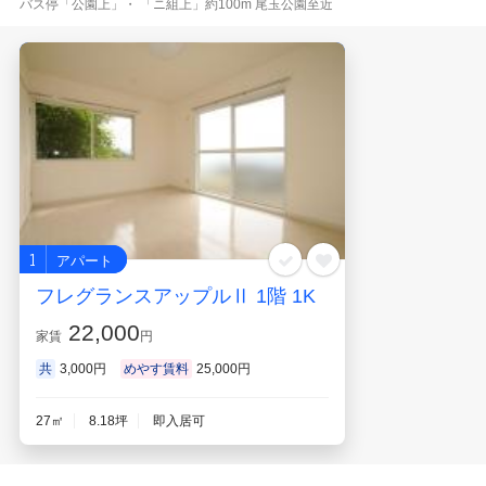
バス停「公園上」・ 「ニ組上」約100m 尾玉公園至近
お気に入り
閲覧履歴
1
アパート
フレグランスアップルⅡ 1階 1K
22,000
家賃
円
共
3,000円
めやす賃料
25,000円
27㎡
8.18坪
即入居可