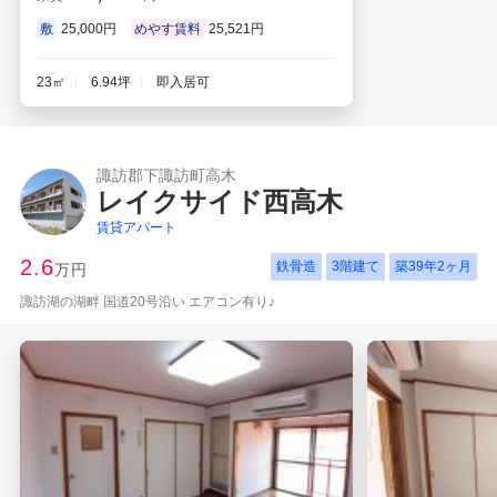
敷
25,000円
めやす賃料
25,521円
23㎡
6.94坪
即入居可
諏訪郡下諏訪町高木
レイクサイド西高木
賃貸アパート
2.6
鉄骨造
3階建て
築
39年2ヶ月
万円
諏訪湖の湖畔 国道20号沿い エアコン有り♪