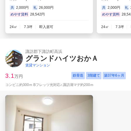
共
2,000円
礼
26,000円
共
2,000円
礼
めやす賃料
28,542円
めやす賃料
28,5
24㎡
7.3坪
即入居可
24㎡
7.3坪
諏訪郡下諏訪町高浜
グランドハイツおかＡ
賃貸マンション
3.1
鉄骨造
3階建て
築
37年6ヶ月
万円
コンビニ約300ｍ Bフレッツ光対応♪ 諏訪湖マデ約200ｍ