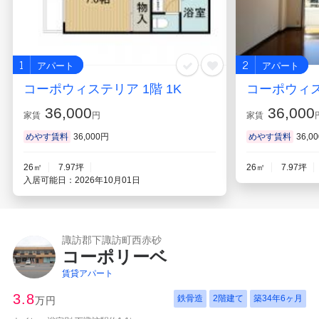
1
2
アパート
アパート
コーポウィステリア 1階 1K
コーポウィス
36,000
36,000
家賃
円
家賃
めやす賃料
36,000円
めやす賃料
36,0
26㎡
7.97坪
26㎡
7.97坪
入居可能日：2026年10月01日
諏訪郡下諏訪町西赤砂
コーポリーベ
賃貸アパート
3.8
鉄骨造
2階建て
築
34年6ヶ月
万円