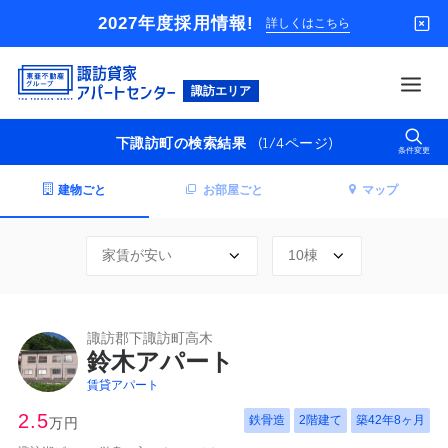
2027年度採用情報!
詳しくはこちら
東
亜
不
(1/4ページ)
下諏訪町の検索結果
動
条件変更
借りる
産
グ
建物ごと
お部屋ごと
マップ
買う
ル
ー
店舗
プ
オーナー様
入居者様専用
諏訪郡下諏訪町高木
解約のお申込み
鈴木アパート
企業情報
賃貸アパート
お問い合わせ
2.5
鉄骨造
2階建て
築
42年8ヶ月
万円