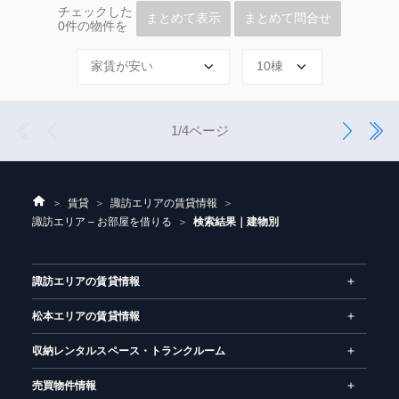
チェックした
まとめて表示
まとめて問合せ
0
件の物件を
1
前
次
4
1/4ページ
へ
へ
ホ
賃貸
諏訪エリアの賃貸情報
ー
諏訪エリア – お部屋を借りる
検索結果｜建物別
ム
諏訪エリアの賃貸情報
松本エリアの賃貸情報
収納レンタルスペース・トランクルーム
売買物件情報