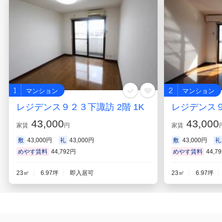
1
2
マンション
マンション
レジデンス９２３下諏訪 2階 1K
レジデンス９
43,000
43,000
家賃
円
家賃
敷
43,000円
礼
43,000円
敷
43,000円
礼
めやす賃料
44,792円
めやす賃料
44,7
23㎡
6.97坪
即入居可
23㎡
6.97坪