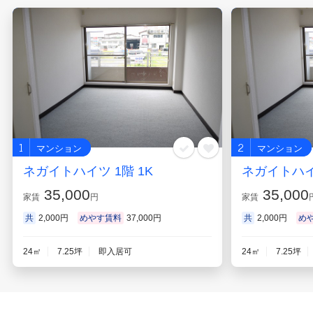
1
2
マンション
マンション
ネガイトハイツ 1階 1K
ネガイトハイツ
35,000
35,000
家賃
円
家賃
共
2,000円
めやす賃料
37,000円
共
2,000円
め
24㎡
7.25坪
即入居可
24㎡
7.25坪