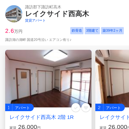
諏訪郡下諏訪町高木
レイクサイド西高木
賃貸アパート
2.6
鉄骨造
3階建て
築
39年2ヶ月
万円
諏訪湖の湖畔 国道20号沿い エアコン有り♪
1
2
アパート
アパート
レイクサイド西高木 2階 1R
レイクサイド
26,000
26,000
家賃
円
家賃