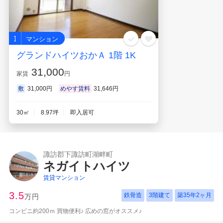
1
マンション
グランドハイツおかＡ 1階 1K
31,000
家賃
円
敷
31,000円
めやす賃料
31,646円
30㎡
8.97坪
即入居可
諏訪郡下諏訪町湖畔町
ネガイトハイツ
賃貸マンション
3.5
鉄骨造
3階建て
築
35年2ヶ月
万円
コンビニ約200ｍ 買物便利♪ 広めの窓がオススメ♪