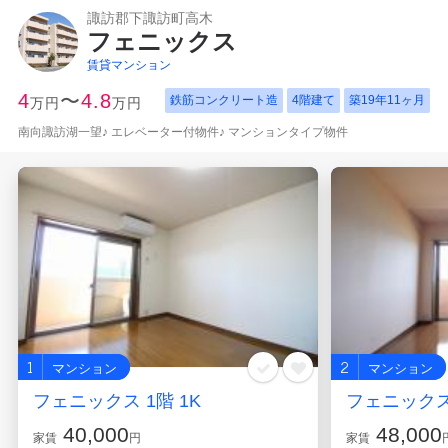
諏訪郡下諏訪町高木
フェニックス
賃貸マンション
4
〜
4.8
鉄筋コンクリート造
4階建て
築
19年11ヶ月
万円
万円
南向諏訪湖一望♪ エレベーター付物件♪ マンションタイプ物件
1
2
マンション
マンション
フェニックス 1階 1K
フェニックス 
40,000
48,000
家賃
円
家賃