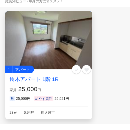
諏訪湖ビュー♪ 単身の方にオススメ！
お気に入り
閲覧履歴
1
アパート
鈴木アパート 1階 1R
25,000
家賃
円
敷
25,000円
めやす賃料
25,521円
23㎡
6.94坪
即入居可