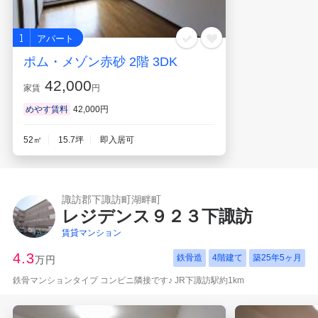
1
アパート
ポム・メゾン赤砂 2階 3DK
42,000
家賃
円
めやす賃料
42,000円
52㎡
15.7坪
即入居可
諏訪郡下諏訪町湖畔町
レジデンス９２３下諏訪
賃貸マンション
4.3
鉄骨造
4階建て
築
25年5ヶ月
万円
鉄骨マンションタイプ コンビニ隣接です♪ JR下諏訪駅約1km