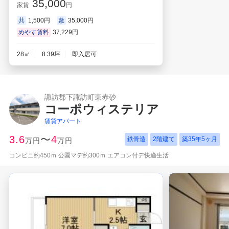
35,000
家賃
円
共
1,500円
敷
35,000円
めやす賃料
37,229円
28㎡
8.39坪
即入居可
諏訪郡下諏訪町東赤砂
コーポウィステリア
賃貸アパート
3.6
〜
4
鉄骨造
2階建て
築
35年5ヶ月
万円
万円
コンビニ約450ｍ 公園マデ約300ｍ エアコン付デ快適生活