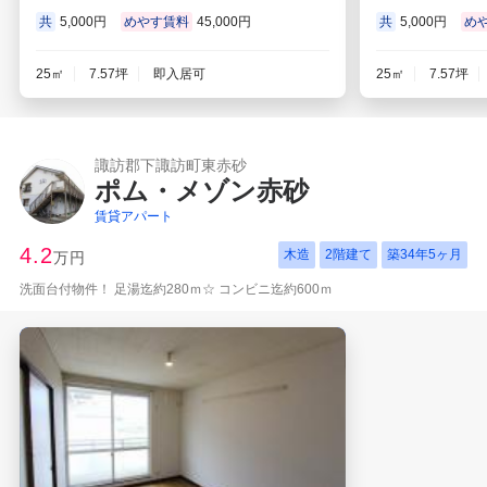
共
5,000円
めやす賃料
45,000円
共
5,000円
め
25㎡
7.57坪
即入居可
25㎡
7.57坪
諏訪郡下諏訪町東赤砂
ポム・メゾン赤砂
賃貸アパート
4.2
木造
2階建て
築
34年5ヶ月
万円
洗面台付物件！ 足湯迄約280ｍ☆ コンビニ迄約600ｍ