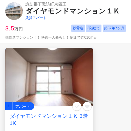
諏訪郡下諏訪町東四王
ダイヤモンドマンション１Ｋ
賃貸アパート
3.5
鉄骨造
3階建て
築
37年7ヶ月
万円
鉄骨造マンション！！ 快適一人暮らし！ 駅まで約610m☆
1
アパート
ダイヤモンドマンション１Ｋ 3階
1K