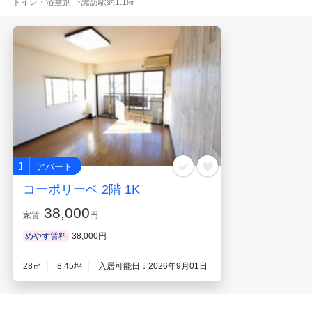
トイレ・浴室別 下諏訪駅約1.1㎞
1
アパート
コーポリーベ 2階 1K
38,000
家賃
円
めやす賃料
38,000円
28㎡
8.45坪
入居可能日：2026年9月01日