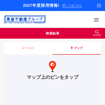
2027年度採用情報!
詳しくはこちら
東
亜
不
検索結果
動
条件変更
借りる
産
グ
買う
リスト
マップ
ル
ー
店舗
プ
オーナー様
入居者様専用
マップ上のピンを
タップ
解約のお申込み
企業情報
お問い合わせ