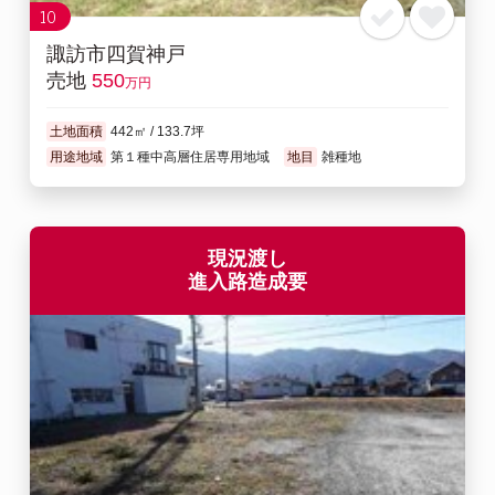
10
諏訪市四賀神戸
売地
550
万円
土地面積
442㎡ / 133.7坪
用途地域
第１種中高層住居専用地域
地目
雑種地
現況渡し
進入路造成要