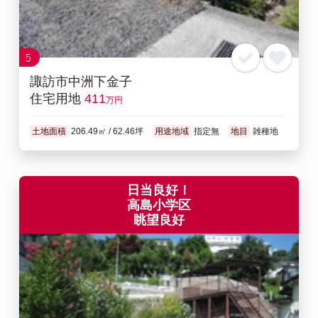
5
諏訪市中洲下金子
住宅用地
411
万円
土地面積
206.49㎡ / 62.46坪
用途地域
指定無
地目
雑種地
日当良好！
高島小学区
眺望良好