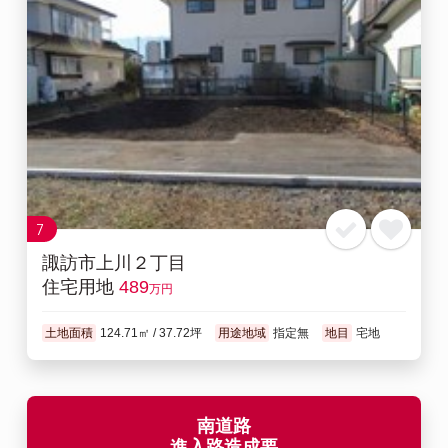
7
諏訪市上川２丁目
住宅用地
489
万円
土地面積
124.71㎡ / 37.72坪
用途地域
指定無
地目
宅地
南道路
進入路造成要