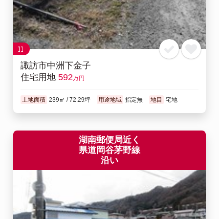
11
諏訪市中洲下金子
住宅用地
592
万円
土地面積
239㎡ / 72.29坪
用途地域
指定無
地目
宅地
湖南郵便局近く
県道岡谷茅野線
沿い