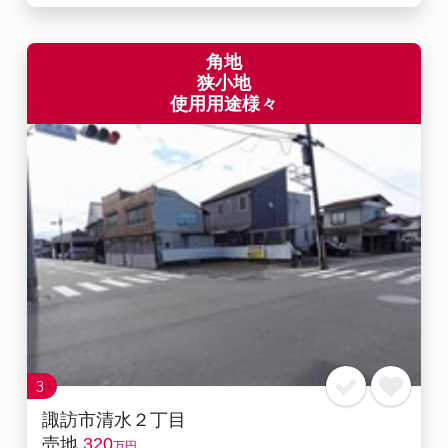
角地
狭小地
使用用途様々
3
諏訪市清水２丁目
売地
320
万円