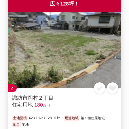
広々128坪！
2
諏訪市岡村２丁目
住宅用地
180
万円
土地面積
423.18㎡ / 128.01坪
用途地域
第１種住居地域
地目
宅地