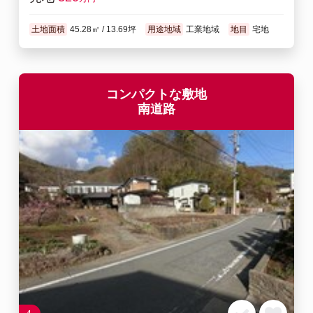
土地面積
45.28㎡ / 13.69坪
用途地域
工業地域
地目
宅地
コンパクトな敷地
南道路