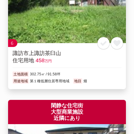
6
諏訪市上諏訪茶臼山
住宅用地
458
万円
土地面積
302.75㎡ / 91.58坪
用途地域
第１種低層住居専用地域
地目
畑
閑静な住宅街
大型商業施設
近隣にあり