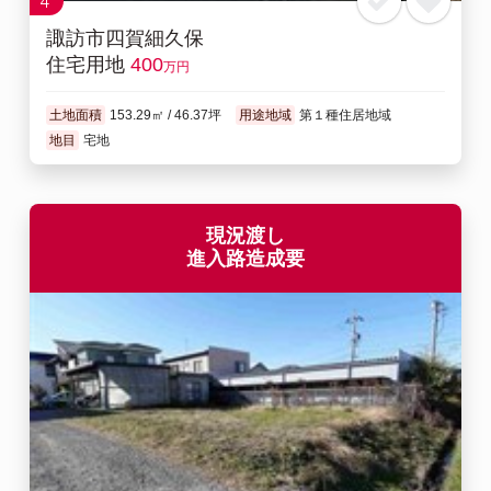
4
諏訪市四賀細久保
住宅用地
400
万円
土地面積
153.29㎡ / 46.37坪
用途地域
第１種住居地域
地目
宅地
現況渡し
進入路造成要