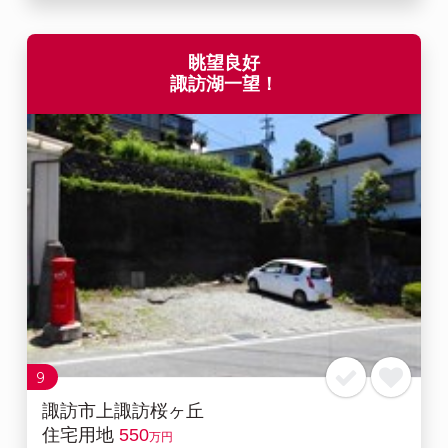
眺望良好
諏訪湖一望！
9
諏訪市上諏訪桜ヶ丘
住宅用地
550
万円