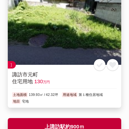
お気に入り
閲覧履歴
1
諏訪市元町
住宅用地
130
万円
土地面積
139.93㎡ / 42.32坪
用途地域
第１種住居地域
地目
宅地
上諏訪駅約900ｍ