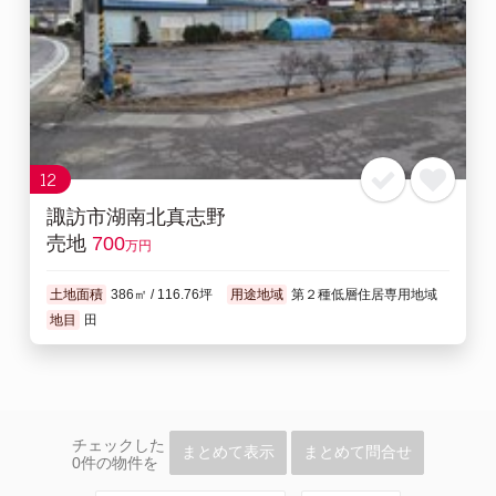
12
諏訪市湖南北真志野
売地
700
万円
土地面積
386㎡ / 116.76坪
用途地域
第２種低層住居専用地域
地目
田
チェックした
まとめて表示
まとめて問合せ
0
件の物件を