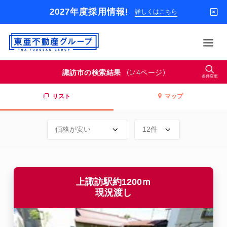
2027年度採用情報!
詳しくはこちら
東
亜
不
(1/4ページ)
諏訪市の検索結果
動
条件変更
借りる
産
グ
リスト
マップ
買う
ル
ー
店舗
プ
オーナー様
入居者様専用
解約のお申込み
上諏訪駅約1200ｍ
企業情報
現況渡し
お問い合わせ