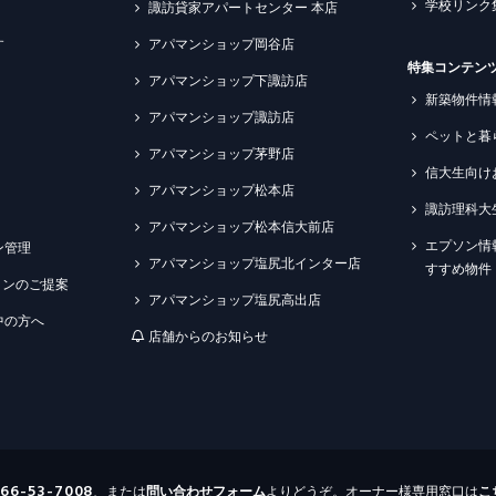
学校リンク
諏訪貸家アパートセンター 本店
す
アパマンショップ岡谷店
特集コンテン
アパマンショップ下諏訪店
新築物件情
アパマンショップ諏訪店
ペットと暮
アパマンショップ茅野店
信大生向け
アパマンショップ松本店
諏訪理科大
アパマンショップ松本信大前店
エプソン情
ン管理
アパマンショップ塩尻北インター店
すすめ物件
ションのご提案
アパマンショップ塩尻高出店
中の方へ
店舗からのお知らせ
266-53-7008
、または
問い合わせ
フォーム
よりどうぞ。オーナー様専用窓口は
こ