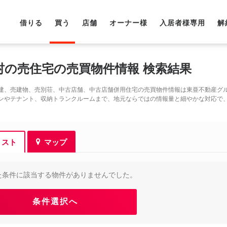
借りる
買う
店舗
オーナー様
入居者様専用
解
村の売住宅の売買物件情報 検索結果
建、売建物、売別荘、中古店舗、中古店舗併用住宅の売買物件情報は東亜不動産グ
ンやテナント、収納トランクルームまで、地元ならではの情報量と細やかな対応で
リスト
マップ
た条件に該当する物件がありませんでした。
条件選択へ