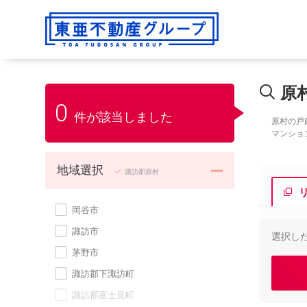
原
0
件が該当しました
原村の戸
マンショ
地域選択
諏訪郡原村
岡谷市
諏訪市
選択し
茅野市
諏訪郡下諏訪町
諏訪郡富士見町