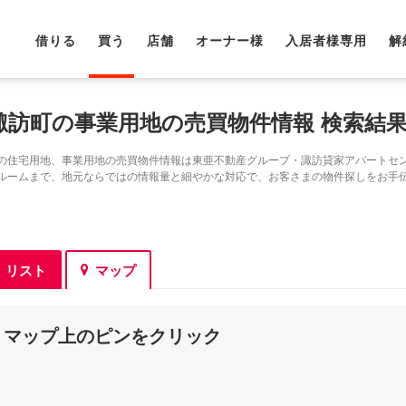
借りる
買う
店舗
オーナー様
入居者様専用
解
諏訪町の事業用地の売買物件情報 検索結
の住宅用地、事業用地の売買物件情報は東亜不動産グループ・諏訪貸家アパートセ
ルームまで、地元ならではの情報量と細やかな対応で、お客さまの物件探しをお手
リスト
マップ
マップ上のピンを
クリック