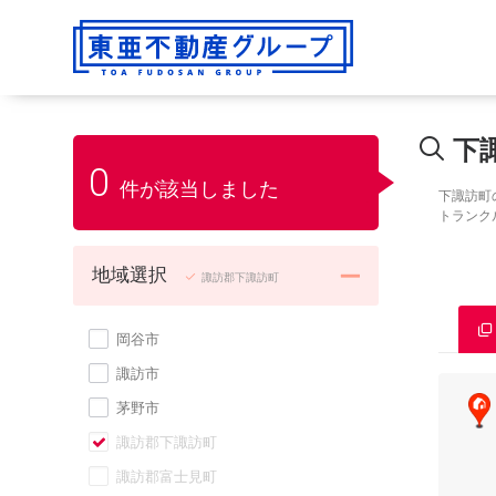
下
0
件が該当しました
下諏訪町
トランク
地域選択
諏訪郡下諏訪町
岡谷市
諏訪市
茅野市
諏訪郡下諏訪町
諏訪郡富士見町