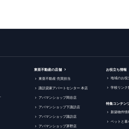
東亜不動産の店舗
お役立ち情報
地域のお役
東亜不動産 売買担当
学校リンク
諏訪貸家アパートセンター 本店
す
アパマンショップ岡谷店
特集コンテン
アパマンショップ下諏訪店
新築物件情
アパマンショップ諏訪店
ペットと暮
アパマンショップ茅野店