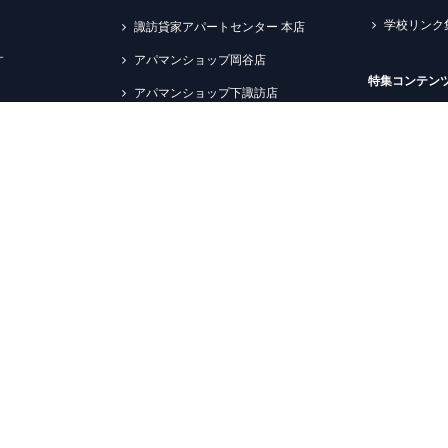
学校リンク
諏訪貸家アパートセンター 本店
す
アパマンショップ岡谷店
特集コンテン
アパマンショップ下諏訪店
新築物件情
アパマンショップ諏訪店
ペットと暮
アパマンショップ茅野店
信大生向け
アパマンショップ松本店
諏訪理科大
アパマンショップ松本信大前店
エプソン情
ン管理
アパマンショップ塩尻北インター店
すすめ物件
ションのご提案
アパマンショップ塩尻高出店
中の方へ
店舗からのお知らせ