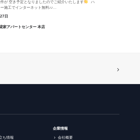
件が 空き予定となりましたのでご紹介いたします
ハ
ー施工でインターネット無料♪♪…
月27日
諏訪貸家アパートセンター 本店
企業情報
立ち情報
会社概要