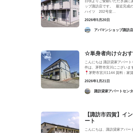
日頃よりご愛顧いただき誠に
ップ諏訪店です。 最近完成
ハイツ 202号室…
2026年5月20日
­ アパマンショップ諏訪
☆単身者向け☆おす
こんにちは 諏訪貸家アパート
件は、茅野市宮川にございます
茅野市宮川1144 賃料：家賃4
2026年1月21日
­ 諏訪貸家アパートセンタ
【諏訪市四賀】イン
ート
こんにちは、諏訪貸家アパー