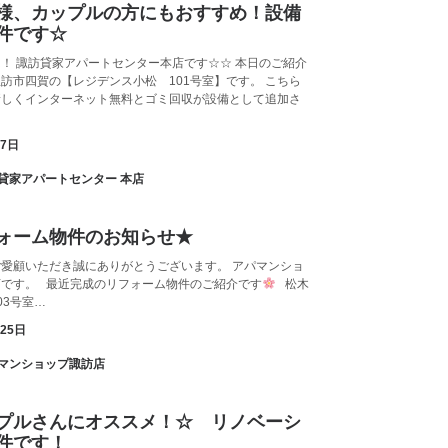
様、カップルの方にもおすすめ！設備
件です☆
！ 諏訪貸家アパートセンター本店です☆☆ 本日のご紹介
訪市四賀の【レジデンス小松 101号室】です。 こちら
新しくインターネット無料とゴミ回収が設備として追加さ
…
月7日
諏訪貸家アパートセンター 本店
ォーム物件のお知らせ★
愛顧いただき誠にありがとうございます。 アパマンショ
店です。 最近完成のリフォーム物件のご紹介です
松木
03号室…
月25日
アパマンショップ諏訪店
プルさんにオススメ！☆ リノベーシ
件です！