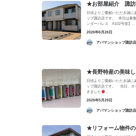
★お部屋紹介 諏訪
日頃よりご愛顧いただき誠に
ップ諏訪店です。 本日は募
ンダーパレス A102号室】…
2026年6月26日
­ アパマンショップ諏訪
★長野特産の美味し
日頃よりご愛顧いただき誠に
ップ諏訪店です。 先日、オ
きました
…
2026年5月29日
­ アパマンショップ諏訪
★リフォーム物件の