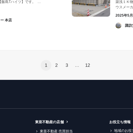
飯島Tハイツ】です。 …
築浅１Ｋ物
ウスメーカ
2025年5
ー 本店
­ 
1
2
3
…
12
東亜不動産の店舗
お役立ち情報
地域のお役
東亜不動産 売買担当