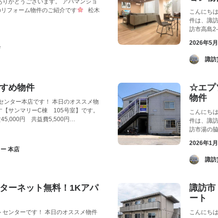
ありがとうございます。 アパマンショ
のリフォーム物件のご紹介です
松木
こんにちは
件は、諏訪
訪市高島2-
2026年5
店
­ 
すめ物件
☆エプ
物件
センター本店です！ 本日のオススメ物
【サンマリーC棟 105号室】です。
こんにちは
5,000円 共益費5,500円…
件は、諏
訪市湯の脇1
2026年1
ー 本店
­ 
ターネット無料！1Kアパ
諏訪市
ート
トセンターです！ 本日のオススメ物件
こんにちは