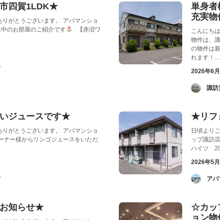
市四賀1LDK★
単身者
充実物
ありがとうございます。 アパマンショ
集中のお部屋のご紹介です
【赤沼ワ
こんにちは
物件は、諏
の物件は
れます！
店
2026年6
­ 
いジュースです★
★リフ
ありがとうございます。 アパマンショ
日頃よりご
ーナー様からリンゴジュースをいただ
ップ諏訪
ハイツ 2
2026年5
店
­ 
お知らせ★
☆カッ
ョン物