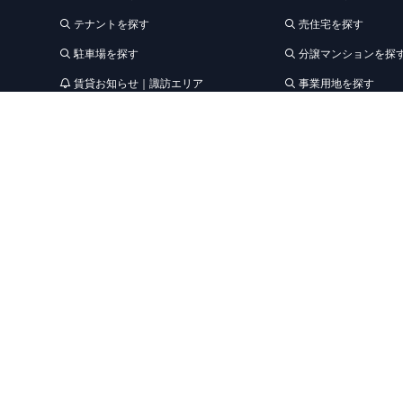
テナントを探す
売住宅を探す
駐車場を探す
分譲マンションを探
賃貸お知らせ｜諏訪エリア
事業用地を探す
事業用建物を探す
松本エリアの賃貸情報
売買お知らせ
賃貸お知らせ｜松本エリア
オーナーの皆さまへ
収納レンタルスペース
アパート・マンショ
空き状況を見る
Renotta リノベー
レンタルスペースお知らせ
不動産売却をご検討