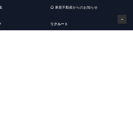
集
東亜不動産からのお知らせ
ツ
リクルート
報
採用情報
らす
入居者様専用
おすすめ物件
入居者様専用窓口
生向けおすすめ物件
解約のお申込み
報科学専門学校生向けお
その他
お気に入り
閲覧履歴
問い合わせフォーム