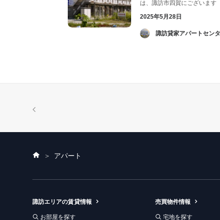
は、諏訪市四賀にございます【
2025年5月28日
­ 諏訪貸家アパートセンタ
ホ
アパート
ー
ム
諏訪エリアの賃貸情報
売買物件情報
お部屋を探す
宅地を探す