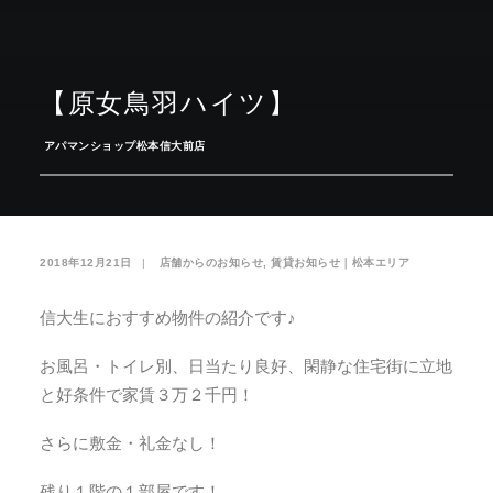
お気に入り
閲覧履歴
【原女鳥羽ハイツ】
­
アパマンショップ松本信大前店
2018年12月21日
|
­
店舗からのお知らせ
,
賃貸お知らせ｜松本エリア
信大生におすすめ物件の紹介です♪
お風呂・トイレ別、日当たり良好、閑静な住宅街に立地
と好条件で家賃３万２千円！
さらに敷金・礼金なし！
残り１階の１部屋です！