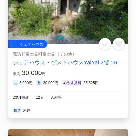
お気に入り
閲覧履歴
1
シェアハウス
諏訪郡富士見町富士見（その他）
シェアハウス・ゲストハウスYaiYai 2階 1R
30,000
家賃
円
共
5,000円
敷
30,000円
めやす賃料
35,625円
2階/1階建
12㎡
3.64坪
構造
木造