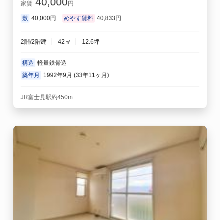
40,000
家賃
円
敷
40,000円
めやす賃料
40,833円
2階/2階建
42㎡
12.6坪
構造
軽量鉄骨造
築年月
1992年9月 (33年11ヶ月)
JR富士見駅約450m