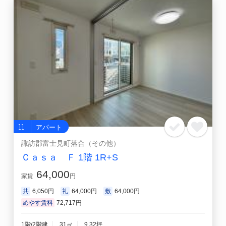
11
アパート
諏訪郡富士見町落合（その他）
Ｃａｓａ Ｆ 1階 1R+S
64,000
家賃
円
共
6,050円
礼
64,000円
敷
64,000円
めやす賃料
72,717円
1階/2階建
31㎡
9.32坪