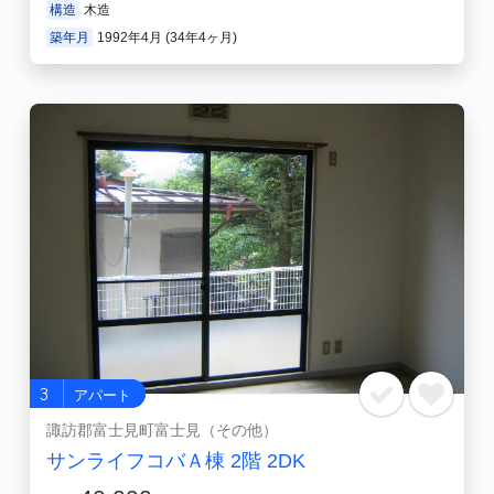
構造
木造
築年月
1992年4月 (34年4ヶ月)
3
アパート
諏訪郡富士見町富士見（その他）
サンライフコバＡ棟 2階 2DK