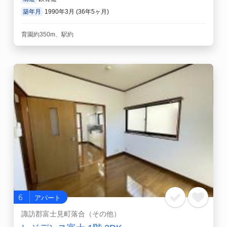
築年月
1990年3月 (36年5ヶ月)
育園約350m、駅約
6
アパート
諏訪郡富士見町落合（その他）