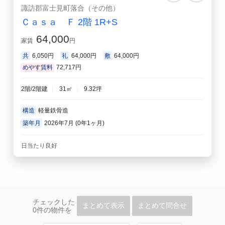
諏訪郡富士見町落合（その他）
Ｃａｓａ Ｆ 2階 1R+S
64,000
家賃
円
共
6,050円
礼
64,000円
敷
64,000円
めやす賃料
72,717円
2階/2階建
31㎡
9.32坪
構造
軽量鉄骨造
築年月
2026年7月 (0年1ヶ月)
日当たり良好
チェックした
まとめて表示
まとめて問合せ
0
件の物件を