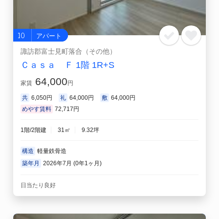
10
アパート
諏訪郡富士見町落合（その他）
Ｃａｓａ Ｆ 1階 1R+S
64,000
家賃
円
共
6,050円
礼
64,000円
敷
64,000円
めやす賃料
72,717円
1階/2階建
31㎡
9.32坪
構造
軽量鉄骨造
築年月
2026年7月 (0年1ヶ月)
日当たり良好