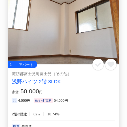
5
アパート
諏訪郡富士見町富士見（その他）
浅野ハイツ 2階 3LDK
50,000
家賃
円
共
4,000円
めやす賃料
54,000円
2階/2階建
62㎡
18.74坪
構造
鉄骨造