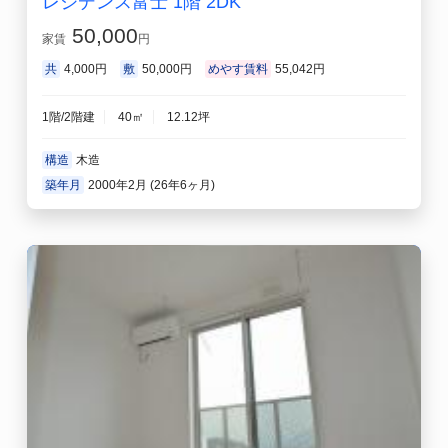
レジデンス富士 1階 2DK
50,000
家賃
円
共
4,000円
敷
50,000円
めやす賃料
55,042円
1階/2階建
40㎡
12.12坪
構造
木造
築年月
2000年2月 (26年6ヶ月)