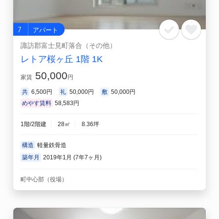
7
アパート
諏訪郡富士見町落合（その他）
レトア桜ヶ丘 1階 1K
50,000
家賃
円
共
6,500円
礼
50,000円
敷
50,000円
めやす賃料
58,583円
1階/2階建
28㎡
8.36坪
構造
軽量鉄骨造
築年月
2019年1月 (7年7ヶ月)
町中心部（役場）