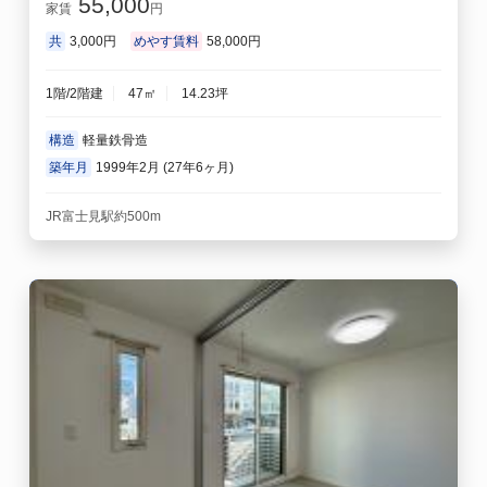
55,000
家賃
円
共
3,000円
めやす賃料
58,000円
1階/2階建
47㎡
14.23坪
構造
軽量鉄骨造
築年月
1999年2月 (27年6ヶ月)
JR富士見駅約500m