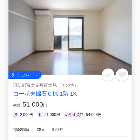
8
アパート
諏訪郡富士見町富士見（その他）
コーポ夫婦石Ｃ棟 1階 1K
51,000
家賃
円
共
2,000円
礼
51,000円
めやす賃料
54,063円
1階/2階建
28㎡
8.53坪