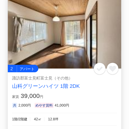
2
アパート
諏訪郡富士見町富士見（その他）
山科グリーンハイツ 1階 2DK
39,000
家賃
円
共
2,000円
めやす賃料
41,000円
1階/2階建
42㎡
12.8坪