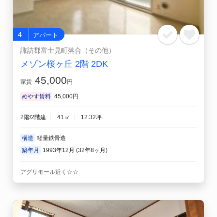
4
アパート
諏訪郡富士見町落合（その他）
メゾン桜ヶ丘 2階 2DK
45,000
家賃
円
めやす賃料
45,000円
2階/2階建
41㎡
12.32坪
構造
軽量鉄骨造
築年月
1993年12月 (32年8ヶ月)
アグリモール近く☆☆