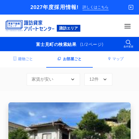
2027年度採用情報!
詳しくはこちら
東
亜
不
(1/2ページ)
富士見町の検索結果
動
条件変更
借りる
産
グ
建物ごと
お部屋ごと
マップ
買う
ル
ー
店舗
プ
オーナー様
入居者様専用
解約のお申込み
企業情報
お問い合わせ